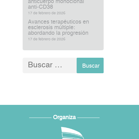
anticuerpo monoclonal
anti‑CD38
17 de febrero de 2026
Avances terapéuticos en
esclerosis múltiple:
abordando la progresión
17 de febrero de 2026
Buscar:
Organiza