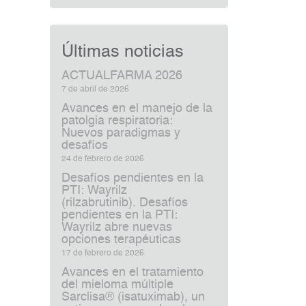
Últimas noticias
ACTUALFARMA 2026
7 de abril de 2026
Avances en el manejo de la
patolgia respiratoria:
Nuevos paradigmas y
desafíos
24 de febrero de 2026
Desafíos pendientes en la
PTI: Wayrilz
(rilzabrutinib). Desafíos
pendientes en la PTI:
Wayrilz abre nuevas
opciones terapéuticas
17 de febrero de 2026
Avances en el tratamiento
del mieloma múltiple
Sarclisa® (isatuximab), un