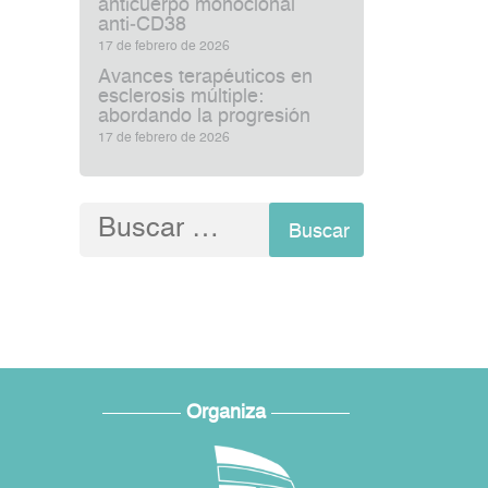
anticuerpo monoclonal
anti‑CD38
17 de febrero de 2026
Avances terapéuticos en
esclerosis múltiple:
abordando la progresión
17 de febrero de 2026
Buscar:
Organiza