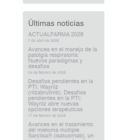
Últimas noticias
ACTUALFARMA 2026
7 de abril de 2026
Avances en el manejo de la
patolgia respiratoria:
Nuevos paradigmas y
desafíos
24 de febrero de 2026
Desafíos pendientes en la
PTI: Wayrilz
(rilzabrutinib). Desafíos
pendientes en la PTI:
Wayrilz abre nuevas
opciones terapéuticas
17 de febrero de 2026
Avances en el tratamiento
del mieloma múltiple
Sarclisa® (isatuximab), un