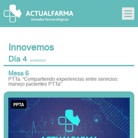
Skip
to
content
Innovemos
Día 4
04/06/2021
Mesa 6
PTTa. “Compartiendo experiencias entre servicios:
manejo pacientes PTTa”