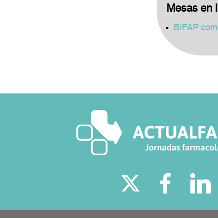
Mesas en l
BIFAP como 