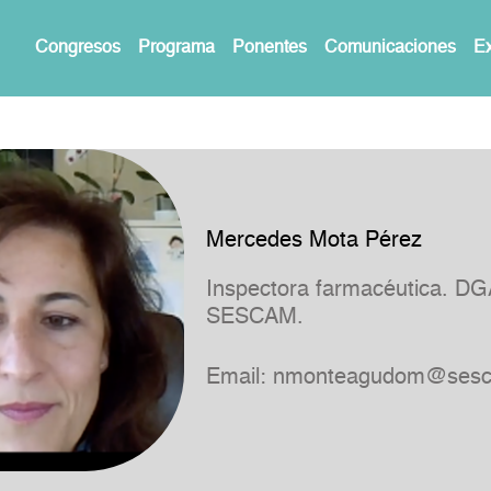
Congresos
Programa
Ponentes
Comunicaciones
Ex
Mercedes Mota Pérez
Inspectora farmacéutica. D
SESCAM.
Email:
nmonteagudom@sesc